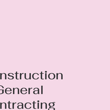
nstruction
General
ntracting