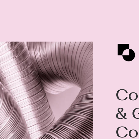
Co
& 
Co