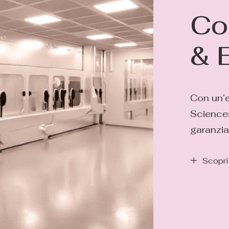
Co
& 
Con un’e
Sciences
garanzia
Scopri 